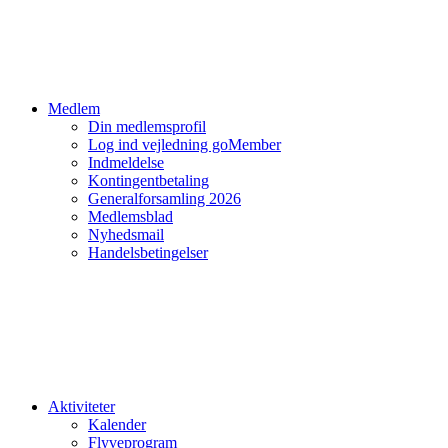
Medlem
Din medlemsprofil
Log ind vejledning goMember
Indmeldelse
Kontingentbetaling
Generalforsamling 2026
Medlemsblad
Nyhedsmail
Handelsbetingelser
Aktiviteter
Kalender
Flyveprogram