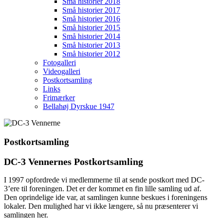
Små historier 2018
Små historier 2017
Små historier 2016
Små historier 2015
Små historier 2014
Små historier 2013
Små historier 2012
Fotogalleri
Videogalleri
Postkortsamling
Links
Frimærker
Bellahøj Dyrskue 1947
Postkortsamling
DC-3 Vennernes Postkortsamling
I 1997 opfordrede vi medlemmerne til at sende postkort med DC-
3’ere til foreningen. Det er der kommet en fin lille samling ud af.
Den oprindelige ide var, at samlingen kunne beskues i foreningens
lokaler. Den mulighed har vi ikke længere, så nu præsenterer vi
samlingen her.