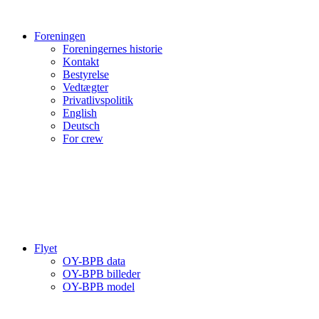
Foreningen
Foreningernes historie
Kontakt
Bestyrelse
Vedtægter
Privatlivspolitik
English
Deutsch
For crew
Flyet
OY-BPB data
OY-BPB billeder
OY-BPB model